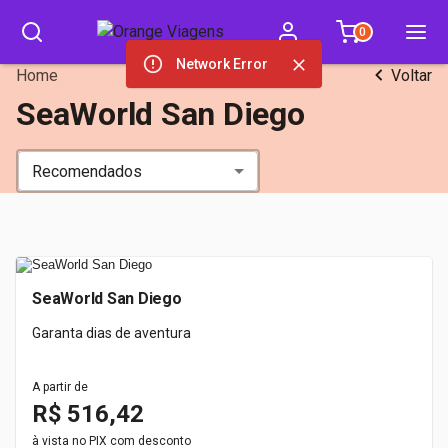
0
Network Error
Home
Voltar
SeaWorld San Diego
Recomendados
SeaWorld San Diego
Garanta dias de aventura
A partir de
R$ 516,42
à vista no PIX com desconto