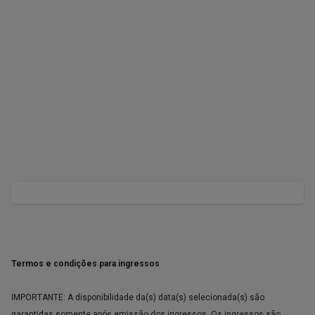
Termos e condições para ingressos
IMPORTANTE: A disponibilidade da(s) data(s) selecionada(s) são
garantidas somente após emissão dos ingressos. Os ingressos são